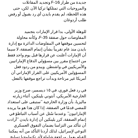
جديدة من طراز F-16 وتجديد المقاتلات 
والمروحيات التي تمتلكها تركيا الآن. لكن، حتى 
هذه اللحظة، لم يقدم بايدن أي رد بقبول أو رفض 
طلب أردوغان.
للوهلة الأولى، بدا قرار الإمارات بتجميد 
المفاوضات حول صفقة F-35، وكأنه محاولة 
لتحسين موقفها في المفاوضات الدائرة مع إدارة 
بايدن منذ عام تقريباً بشأن إتمام الصفقة، لا سيما 
أن الإمارات أعلنت عن قرارها قبل يوم واحد فقط 
من اجتماع مقرر بين مسؤولي الدفاع الإماراتيين 
والأمريكيين في واشنطن. ويبدو من ردود فعل 
المسؤولين الأمريكيين على القرار الإماراتي أن 
أمريكا غير مرتاحة وبدأت تراجع موقفها بالفعل.
في رد فعل فوري، في ١٥ ديسمبر، صرح وزير 
الخارجية الأمريكي، أنتوني بلينكين، أثناء زيارته 
ماليزيا، بأن وزارة الخارجية "ستبقى على استعداد 
للمضي قدمًا في الصفقة، إذا كان هذا هو ما يريده 
الإماراتيون". وعندما سُئل عن أسباب التباطؤ في 
إتمام الصفقة، كرر بلينكين أن إدارة بايدن "أرادت 
أن تتأكد من التزامنا بضمان التفوق العسكري 
النوعي لإسرائيل، لذلك أردنا التأكد من أنه يمكننا 
القيام بعمل مراجعة شاملة لأي تكنولوجيا تسليح 