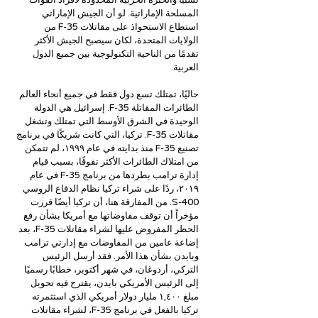
نسبيًا والخبرة الحربية المحدودة لأفراد القوات 
المسلحة الإماراتية. لو أن الجيش الإماراتي 
استطاع الاستحواذ على مقاتلات F-35 من 
الولايات المتحدة، لكان سيصبح الجيش الأكثر 
تقدمًا من الناحية التكنولوجية بين جميع الدول 
العربية.
حاليًا، تمتلك تسع دول فقط في جميع أنحاء العالم 
الطائرات المقاتلة F-35. إسرائيل هي الدولة 
الوحيدة في الشرق الأوسط التي تمتلك وتشغل 
مقاتلات F-35. تركيا، التي كانت شريكًا في برنامج 
تصنيع F-35 منذ بدايته في عام ١٩٩٩، لم تتمكن 
من امتلاك الطائرات الأكثر تفوقًا، بسبب قيام 
إدارة ترامب بطردها من برنامج F-35 في عام 
٢٠١٩، ردًا على شراء تركيا نظام الدفاع الروسي 
S-400. من المفارقة هنا، أن تركيا أيضًا قررت 
مؤخراً أن توقف مفاوضاتها مع أمريكا بشأن رفع 
الحظر المفروض عليها لشراء مقاتلات F-35، بعد 
إضاعة عامين من المفاوضات مع إدارتي ترامب 
وبايدن بشأن هذا الأمر. فقد أرسل الرئيس 
التركي، أردوغان، في شهر أكتوبر، خطابًا رسميًا 
إلى الرئيس الأمريكي بايدن، يقترح فيه تحويل 
مبلغ ١,٤٠٠ مليار دولار أمريكي الذي استثمرته 
تركيا بالفعل في برنامج F-35، لشراء مقاتلات 