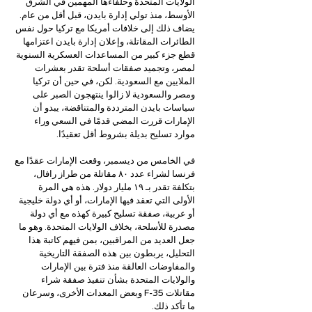
الولايات المتحدة وحلفاءها المهمين في الشرق 
الأوسط، منذ تولي إدارة بايدن، قبل أقل من عام. 
يضاف ذلك إلى خلافات أمريكا مع تركيا حول نفس 
الطائرات المقاتلة، وإعلان إدارة بايدن اعتزامها 
قطع جزء كبير من المساعدات العسكرية السنوية 
لمصر، وتجميد صفقات أسلحة تقدر بعشرات 
الملايين مع السعودية. لكن، في حين أن تركيا 
ومصر والسعودية لا زالوا ينتهجون الصبر على 
سياسات بايدن المترددة والمتناقضة، يبدو أن 
الإمارات قررت المضي قدمًا في السعي وراء 
موارد تسليح بديلة بشروط أقل تعقيدًا.
في الخامس من ديسمبر، وقعت الإمارات عقدًا مع 
فرنسا لشراء عدد ٨٠ مقاتلة من طراز رافال، 
بتكلفة تقدر بـ ١٩ مليار دولار. هذه هي المرة 
الأولى التي تعقد فيها الإمارات، أو أي دولة خليجية 
أو عربية، صفقة تسليح كبيرة كهذه مع أي دولة 
مصدرة للأسلحة، بخلاف الولايات المتحدة. وهو ما 
جعل العديد من المراقبين، بمن فيهم كاتبة هذا 
التحليل، يربطون بين هذه الصفقة التاريخية 
والمفاوضات العالقة منذ فترة بين الإمارات 
والولايات المتحدة بشأن تنفيذ صفقة شراء 
مقاتلات F-35 وبعض المعدات الأخرى، وسرعان 
ما تأكد ذلك.