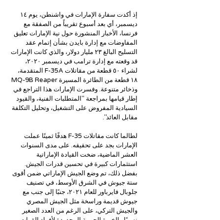
إذ أكدت سفارة الإمارات في واشنطن، يوم ١٤ 
ديسمبر، أي بعد أسبوع تقريباً من الصفقة مع 
فرنسا، الأخبار المنشورة حول نية الإمارات تعليق 
المفاوضات مع إدارة بايدن بشأن إتمام عقد 
التسليح البالغ ٢٣ مليار دولار، والذي كانت الإمارات 
قد وقعته مع إدارة ترامب في ديسمبر ٢٠٢٠، 
لشراء ٥٠ قطعة من مقاتلات F-35A المتقدمة، 
١٨ قطعة من الطائرة المسيرة MQ-9B Reaper 
وذخائر متنوعة. وفسرت الإمارات هذا التراجع في 
إطار قيامها بمراجعة "المتطلبات الفنية، والقيود 
السيادية المفروض على التشغيل، وتحليل التكلفة 
مقابل العائد".
لطالما كانت مقاتلات F-35 هدفًا ثمينًا عملت 
الإمارات بجد على تحقيقه. على مدى السنوات 
العشر الماضية، ضخت القيادة الإماراتية 
استثمارات كبيرة في تحسين قدرات الجيش. 
بفضل ذلك، تم وضع الجيش الإماراتي ضمن أقوى 
ستة جيوش في الشرق الأوسط، في تصنيف 
جلوبال فايرباور للعام ٢٠٢١، جنبًا إلى جنب مع 
جيوش قديمة وراسخة مثل الجيش المصري 
والجيش التركي، على الرغم من العدد الصغير 