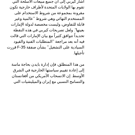
أشار كيربي إلى أن جميع مبيعات الأسلحة التي 
تقوم بها الولايات المتحدة لأطراف خارجية تكون 
مقرونة بمجموعة من شروط الاستخدام على 
المستخدم النهائي وهي شروط "عالمية وغير 
قابلة للتفاوض، وليست مخصصة لدولة الإمارات 
بعينها". ولعل تصريحات كيربي في هذه النقطة 
تحديداً تتوافق كثيراً مع بيان الإمارات التي قالت 
فيه أنه بعد مراجعة "المتطلبات الفنية والقيود 
السيادية على التشغيل" بشأن صفقة F-35 قررت 
تأجيلها. 
من هذا المنطلق، فإن إدارة بايدن بحاجة ماسة 
إلى إعادة تقييم سياستها الخارجية في الشرق 
الأوسط. إن الانسحاب الأمريكي من أفغانستان 
والتسامح النسبي مع إيران والميليشيات التي 
ترعاها، خاصة في اليمن، ليست هي أكبر بواعث 
القلق في هذا الصدد. لكن موقف إدارة بايدن 
المتردد بين الصداقة واللامبالاة تجاه حلفاء أمريكا 
المهمين في المنطقة هو الأمر الأكثر خطورة الآن. 
إن هذه السياسة المعيبة لا تضايق حلفاء الولايات 
المتحدة في المنطقة فحسب، بل إنها تضر أيضًا 
بالمصالح الاقتصادية والعسكرية للولايات المتحدة. 
والأسوأ من ذلك، أنها تعمل على تمكين اللاعبين 
الدوليين الآخرين، بما في ذلك خصوم الولايات 