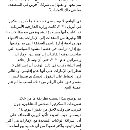
يتم بيعها أو نقلها إلى شركاء آخرين في المنطقة، 
بما في ذلك الإمارات". 
في الواقع، لا يوجد شيء جديد فيما ذكره بلينكين. 
في أبريل ٢٠٢١، كانت وزارة الخارجية الأمريكية 
قد أعلنت أنها مستعدة للشروع في بيع مقاتلات F-
35 وغيرها من المعدات إلى الإمارات، بعد الانتهاء 
من مراجعة إدارة بايدن للصفقة التي تم توقيعها 
مع إدارة ترامب في خضم النشوة السياسية التي 
صاحبت توقيع اتفاقيات إبراهيم بين الإمارات 
وإسرائيل عام ٢٠٢٠، حتى أن وسائل إعلام 
إسرائيلية ذكرت في ذلك الوقت أن إسرائيل لا 
تنظر إلى الإمارات على أنها عدو إقليمي، وبالتالي 
فإن الحفاظ على التفوق العسكري ضدها ليس 
مصدر قلق. على الرغم من ذلك، لسبب ما لم تتم 
عملية البيع. 
تم توضيح هذا السبب بطريقة ما من خلال 
تصريحات السكرتير الصحفي للبنتاغون، جون 
كيربي، في وقت لاحق من نفس اليوم، ١٤ 
ديسمبر. حيث أنه بعد تأكيد كيربي للصحافة على 
أن "شراكة الولايات المتحدة مع الإمارات هي أكثر 
استراتيجية وأكثر تعقيدًا من أي عملية بيع أسلحة"، 