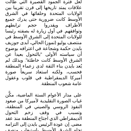
لعل فترة الجمود القصيرة التي طالت 
علاقات يمتد تاريخها إلى قرن تقريبا بين 
الولايات المتحدة وحلفائها في الشرق 
الأوسط كانت ضرورية حتى يدرك جميع 
الأطراف ويقدروا حجم ترابطهم 
وتوافقهم. في أول زيارة له بصفته رئيسا 
للولايات المتحدة إلى الشرق الأوسط في 
منتصف يوليو (تموز) الحالي، أبدى جوزيف 
بايدن حكمة وشجاعة في اعترافه بوضوح 
أن سياسته الأولى "بالتحول بعيدا عن 
الشرق الأوسط كانت خاطئة". وبذلك لم 
يُعد بايدن بناء الثقة لدى زعماء المنطقة 
فحسب، ولكنه استعاد سريعاً صورة 
أميركا الديمقراطية في قلوب وعقول 
عامة شعوب المنطقة.
على مدار الأعوام الستة الماضية، مكَّن 
غياب الصورة التقليدية لأميركا من صعود 
النفوذ الروسي والصيني في المنطقة، 
وتسبب في وقف زخم التحول 
الديمقراطي الذي اجتاح المنطقة منذ عقد 
مضى. إن عودة الرئيس بايدن إلى التزامه 
تجاه الشرق الأوسط باستيعاب منصف 