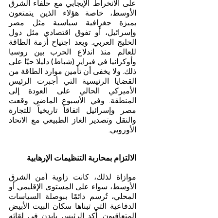
على الانخراط الإيجابي مع حلفاء الشرق 
الأوسط، خاصة هؤلاء الذين يتمتعون 
بميزة جغرافية سياسية مثل مصر 
وإسرائيل، أو تفوق اقتصادي مثل دول 
الخليج العربي. ويعد اجتياح أزمة الطاقة 
للعالم منذ اندلاع الحرب بين روسيا 
وأوكرانيا في فبراير (شباط) دليلا حيّا على 
ذلك. ولا يخفى أن تأمين موارد الطاقة من 
القضايا الرئيسية التي أجبرت الرئيس 
الأميركي الحالي على العودة إلى 
المنطقة. وفي الأسبوع الماضي وقعت 
مصر وإسرائيل اتفاقاً تاريخياً للتجارة 
والنقل وتصدير الغاز الطبيعي مع الاتحاد 
الأوروبي.
الالتزام بمحاربة التنظيمات الإرهابية
موازاة لذلك، كانت زاوية أمن الشرق 
الأوسط، سواء على المستوى الإقليمي أو 
المحلي، تُرسم دائمًا ببوصلة السياسات 
الدفاعية التي تبناها سكان البيت الأبيض 
المتعاقبون. أكد الرئيس بايدن في لقائه 