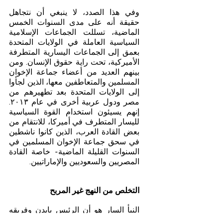
وفي هذا الصدد، لا ينبغي أن نتجاهل 
حقيقة أنه على مدى السنوات الخمس 
الماضية، تسللت الجماعات الإسلامية 
السياسية العاملة في الولايات المتحدة 
بعمق إلى الجماعات اليسارية المتطرفة 
الأميركية، تحت راية حقوق الإنسان. ومن 
بينهم العديد من أعضاء جماعة الإخوان 
المسلمين والمتعاطفين معها، الذين لجأوا 
إلى الولايات المتحدة بعد تطهيرهم من 
مصر ودول عربية أخرى في عام ٢٠١٣. 
إنهم يسيئون استخدام القوة السياسية 
لليسار المتطرف في أميركا، للانتقام من 
بعض القادة العرب، الذين كانوا ناشطين 
في سحق جماعة الإخوان المسلمين في 
السنوات القليلة الماضية- خاصة القادة 
المصريين والسعوديين والإماراتيين.
التخلص من النهج غير المربح
النبأ السار هو أن الرئيس بايدن وفريقه 
قررا، أخيرًا، التخلص من هذا النهج غير 