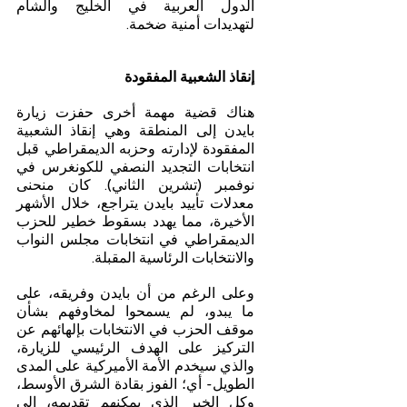
الدول العربية في الخليج والشام 
لتهديدات أمنية ضخمة.
إنقاذ الشعبية المفقودة
هناك قضية مهمة أخرى حفزت زيارة 
بايدن إلى المنطقة وهي إنقاذ الشعبية 
المفقودة لإدارته وحزبه الديمقراطي قبل 
انتخابات التجديد النصفي للكونغرس في 
نوفمبر (تشرين الثاني). كان منحنى 
معدلات تأييد بايدن يتراجع، خلال الأشهر 
الأخيرة، مما يهدد بسقوط خطير للحزب 
الديمقراطي في انتخابات مجلس النواب 
والانتخابات الرئاسية المقبلة.
وعلى الرغم من أن بايدن وفريقه، على 
ما يبدو، لم يسمحوا لمخاوفهم بشأن 
موقف الحزب في الانتخابات بإلهائهم عن 
التركيز على الهدف الرئيسي للزيارة، 
والذي سيخدم الأمة الأميركية على المدى 
الطويل- أي؛ الفوز بقادة الشرق الأوسط، 
وكل الخير الذي يمكنهم تقديمه، إلى 