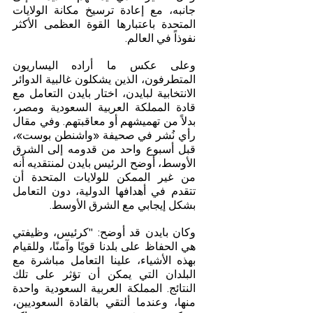
جانبه، مع إعادة ترسيخ مكانة الولايات 
المتحدة باعتبارها القوة العظمى الأكثر 
نفوذاً في العالم.
وعلى عكس ما أراده اليساريون 
المتطرفون، الذين يشكلون غالبية الدوائر 
الانتخابية لبايدن، اختار بايدن التعامل مع 
قادة المملكة العربية السعودية ومصر، 
بدلاً من تهميشهم أو معاقبتهم. وفي مقال 
رأي نُشر في صحيفة «واشنطن بوست»، 
قبل أسبوع واحد من قدومه إلى الشرق 
الأوسط، أوضح الرئيس بايدن لمنتقديه أنه 
من غير الممكن للولايات المتحدة أن 
تتقدم في أهدافها الدولية، دون التعامل 
بشكل إيجابي مع الشرق الأوسط.
وكان بايدن قد أوضح: "كرئيس، وظيفتي 
هي الحفاظ على بلدنا قويًا وآمنًا، وللقيام 
بهذه الأشياء، علينا التعامل مباشرة مع 
البلدان التي يمكن أن تؤثر على تلك 
النتائج. المملكة العربية السعودية واحدة 
منها، وعندما ألتقي بالقادة السعوديين، 