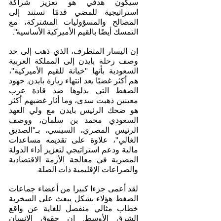
سيكون هدفي هو تعزيز شراكة 
استراتيجية للمضي قدمًا تستند إلى 
المصالح والمسؤوليات المشتركة، مع 
التمسك أيضًا بالقيم الأميركية الأساسية".
إن اليسار المتطرف، الذي ذهب إلى حد 
وصف رحلة بايدن إلى المملكة العربية 
السعودية بأنها "خيانة للقيم الأميركية"، 
هم أكثر غضبًا بعد انتهاء زيارة بايدن. جهود 
الضغط التي بذلوها ضد قادة عرب 
معينين ذهبت سدى، وما أثار غضبهم أكثر 
هو ضحك الرئيس بايدن مع ولي العهد 
السعودي محمد بن سلمان، ووصف 
الرئيس المصري، السيسي، بـ"الصديق 
الغالي"، علاوة على تقديمه مساعدات 
مالية ودعم استراتيجي لتعزيز أداء الدولة 
المصرية في معالجة الأزمة الاقتصادية 
والصراعات الإقليمية ذات الصلة.
لقد أعمى جزءا كبيرا من أعضاء جماعات 
الضغط هؤلاء بشكل يبعث على السخرية 
خطاب مثالي منفصل للغاية عن واقع 
الشرق الأوسط. إن حقوق الإنسان 