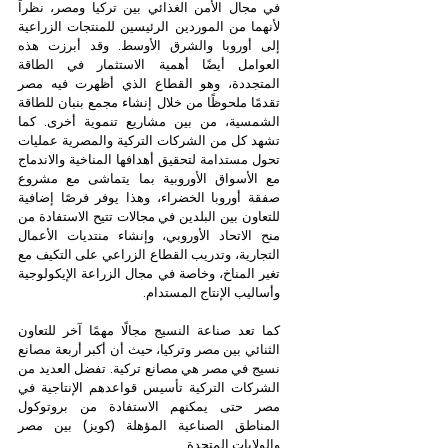
في مجال الأمن الغذائي بين تركيا ومصر، نظراً 
لأنهما من الموردين الرئيسين للمنتجات الزراعية 
إلى أوروبا والشرق الأوسط. وقد أبرزت هذه 
العوامل أيضًا أهمية الاستثمار في الطاقة 
المتجددة، وهو القطاع الذي أظهرت فيه مصر 
تقدمًا ملحوظًا من خلال إنشاء مجمع بنبان للطاقة 
الشمسية، من بين مشاريع تنموية أخرى. كما 
تشهد كل من الشركات التركية والمصرية عمليات 
تحول مستدامة لتحقيق أهدافها المناخية والاندماج 
مع الأسواق الأوروبية بما يتماشى مع مشروع 
صفقة أوروبا الخضراء، وهذا يوفر فرصًا إضافية 
للتعاون بين البلدين في مجالات تتيح الاستفادة من 
منح الاتحاد الأوروبي، وإنشاء منتديات الأعمال 
التجارية، وتدريب القطاع الزراعي على التكيف مع 
تغير المناخ، وخاصة في مجال الزراعة الإيكولوجية 
وأساليب الإنتاج المستدام.
كما تعد صناعة النسيج مجالًا مهمًا آخر للتعاون 
الثنائي بين مصر وتركيا، حيث أن أكبر أربعة مصانع 
نسيج في مصر هي مصانع تركية. تفضل العديد من 
الشركات التركية تأسيس قواعدهم الإنتاجية في 
مصر حتى يمكنهم الاستفادة من بروتوكول 
المناطق الصناعية المؤهلة (كويز) بين مصر 
والولايات المتحدة. 