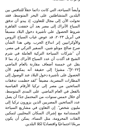
وأيضاً السياحة، التي كانت دائما حقلاً للتنافس بين 
البلدين المتشاطئين على البحر المتوسط، فقد 
تحولت الآن إلى مجال للتعاون، إذ يبدو أن تدفق 
السياح الأتراك إلى مصر بعد أن خففت القاهرة 
شروط الحصول على تأشيرة دخول البلاد مسبقاً 
في أبريل ٢٠٢٣، قد عوض غياب السياح الروس 
والأوكرانيين إثر اندلاع الحرب. وفي هذا الشأن 
صرح صالح موتلو شين، السفير التركي في مصر، 
أن "شركات السياحة التركية العاملة في شرم 
الشيخ قد أكدت أن عدد السياح الأتراك زاد بما لا 
يقل عن خمسة أضعاف مقارنة بالعام الماضي 
[٢٠٢٢]”، مشيرًا إلى حقيقة أنه يمكنهم الآن 
الحصول على تأشيرة دخول البلاد عند الوصول إلى 
المطارات المصرية، مضيفاً "لقد حطمت تدفقات 
السائحين من مصر إلى تركيا الأرقام القياسية 
بالفعل في العام الماضي. على المدى المتوسط، 
أي خلال خمس سنوات، من المحتمل جدًا أن يصل 
عدد السائحين المصريين الذين يزورون تركيا إلى 
مليون شخص". إن التعاون في مشاريع السياحة 
المستدامة مع إشراك السكان المحليين لتمكين 
الفئات المحرومة، مثل النساء، يمكن أن يكون 
مربحًا اجتماعيًا واقتصاديًا لكلا البلدين.