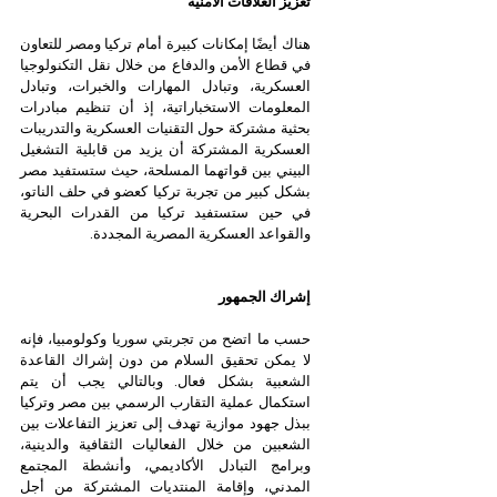
تعزيز العلاقات الأمنية
هناك أيضًا إمكانات كبيرة أمام تركيا ومصر للتعاون 
في قطاع الأمن والدفاع من خلال نقل التكنولوجيا 
العسكرية، وتبادل المهارات والخبرات، وتبادل 
المعلومات الاستخباراتية، إذ أن تنظيم مبادرات 
بحثية مشتركة حول التقنيات العسكرية والتدريبات 
العسكرية المشتركة أن يزيد من قابلية التشغيل 
البيني بين قواتهما المسلحة، حيث ستستفيد مصر 
بشكل كبير من تجربة تركيا كعضو في حلف الناتو، 
في حين ستستفيد تركيا من القدرات البحرية 
والقواعد العسكرية المصرية المجددة.
إشراك الجمهور
حسب ما اتضح من تجربتي سوريا وكولومبيا، فإنه 
لا يمكن تحقيق السلام من دون إشراك القاعدة 
الشعبية بشكل فعال. وبالتالي يجب أن يتم 
استكمال عملية التقارب الرسمي بين مصر وتركيا 
ببذل جهود موازية تهدف إلى تعزيز التفاعلات بين 
الشعبين من خلال الفعاليات الثقافية والدينية، 
وبرامج التبادل الأكاديمي، وأنشطة المجتمع 
المدني، وإقامة المنتديات المشتركة من أجل 