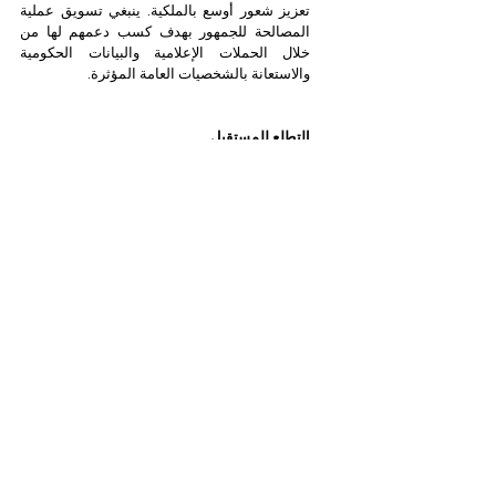
تعزيز شعور أوسع بالملكية. ينبغي تسويق عملية 
المصالحة للجمهور بهدف كسب دعمهم لها من 
خلال الحملات الإعلامية والبيانات الحكومية 
والاستعانة بالشخصيات العامة المؤثرة.
التطلع للمستقبل
تقف مصر وتركيا على عتبة مرحلة جديدة في 
علاقتهما الطويلة والمعقدة. إن نجاح عملية 
التقارب أمر بالغ الأهمية لأنه سيكون لصالح الاقليم 
الأكبر وكذلك لصالح شعبي البلدين. إن التركيز على 
المشاريع المستقبلية لتعزيز الرفاهية الثنائية 
والإقليمية يمكن أن يساعد في ضمان استدامة 
عملية المصالحة. إن خلق مساحة للسعي بشكل 
مشترك إلى إيجاد حلول منطقية للتحديات 
المشتركة من شأنه أن يقطع شوطاً طويلاً نحو 
إعادة بناء الثقة بين تركيا ومصر ومساعدتهما على 
الإبحار في مياه شرق البحر المتوسط غير 
المستقرة في أغلب الأحيان. 
هذا المقال هو جزء من دراسة أجراها مجلس 