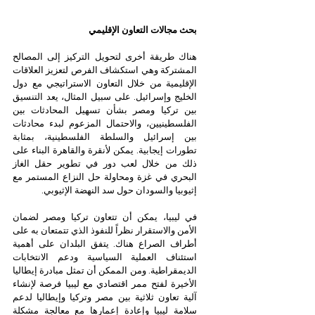
بحث مجالات التعاون الإقليمي
هناك طريقة أخرى لتحويل التركيز إلى المصالح 
المشتركة وهي استكشاف الفرص لتعزيز العلاقات 
الإقليمية من خلال التعاون الاستراتيجي مع دول 
الخليج وإسرائيل. على سبيل المثال، يعد التنسيق 
بين تركيا ومصر بشأن تسهيل المحادثات بين 
الفلسطينيين، والاحتمال المزعوم لبدء محادثات 
بين إسرائيل والسلطة الفلسطينية، بمثابة 
تطورات إيجابية. يمكن لأنقرة والقاهرة البناء على 
ذلك من خلال لعب دور في تطوير حقل الغاز 
البحري في غزة ومحاولة حل النزاع المستمر مع 
إثيوبيا والسودان حول سد النهضة الإثيوبي.
في ليبيا، يمكن أن تتعاون تركيا ومصر لضمان 
الأمن والاستقرار نظراً للنفوذ الذي تتمتعان به على 
أطراف الصراع هناك. يتفق البلدان على أهمية 
استئناف العملية السياسية ودعم الانتخابات 
الديمقراطية. ومن الممكن أن تمثل مبادرة إيطاليا 
الأخيرة لفتح ممر اقتصادي مع ليبيا فرصة لإنشاء 
آلية تعاون ثلاثية بين مصر وتركيا وإيطاليا لدعم 
سلامة ليبيا وإعادة إعمارها مع معالجة مشكلة 