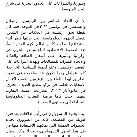
وسوريا، والصراعات على الحدود البحرية في شرق 
البحر المتوسط.
إلا أن اللقاء المباشر بين الرئيسين أردوغان 
والسيسي، في نوفمبر ٢٠٢٢ في الدوحة، فقد كان 
نقطة تحول رئيسية في العلاقات بين البلدين، 
بفضل الجهود الدبلوماسية التي بذلتها قطر أثناء 
استضافتها لبطولة كأس العالم لكرة القدم. أيضاً، 
تعد الضغوط الاقتصادية الناجمة عن الحرب في 
أوكرانيا وتأثيرها على أسعار الطاقة والغذاء، 
والاتجاه المتزايد للمصالحات وتهدئة النزاعات على 
الصعيد الإقليمي، وعلو أهمية السياسة الخارجية، 
كلها عوامل ربما تكون قد ساهمت في تمهيد 
الطريق لهذا اللقاء بين الزعيمين. عقب اكتمال 
الانتخابات العامة في تركيا مطلع الصيف الجاري، 
في مايو/أيار ٢٠٢٣، تسارعت عملية التقارب 
بينهما، حيث قاما بترقية البعثات الدبلوماسية 
المتبادلة إلى مستوى السفراء. 
بينما يجتهد المسؤولون في رأب العلاقات بعد فترة 
طويلة من القطيعة، فإنه من الضروري تحديد 
الخطوات العملية التي يمكنهم الاستفادة منها في 
ظل هذا التحول الدبلوماسي، حيث لا يمكن ضمان 
استدامة السلام بين البلدين إلا من خلال تحويل 