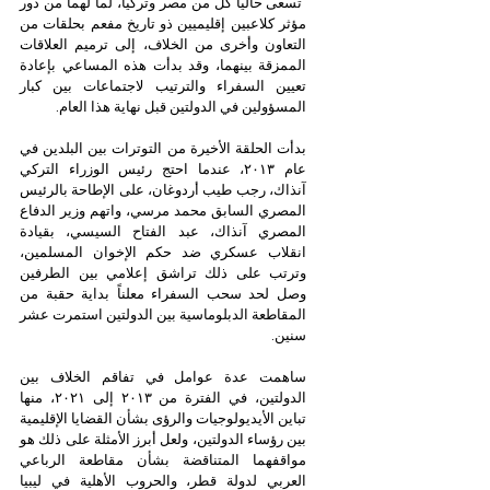
 تسعى حالياً كل من مصر وتركيا، لما لهما من دور 
مؤثر كلاعبين إقليميين ذو تاريخ مفعم بحلقات من 
التعاون وأخرى من الخلاف، إلى ترميم العلاقات 
الممزقة بينهما، وقد بدأت هذه المساعي بإعادة 
تعيين السفراء والترتيب لاجتماعات بين كبار 
المسؤولين في الدولتين قبل نهاية هذا العام. 
بدأت الحلقة الأخيرة من التوترات بين البلدين في 
عام ٢٠١٣، عندما احتج رئيس الوزراء التركي 
آنذاك، رجب طيب أردوغان، على الإطاحة بالرئيس 
المصري السابق محمد مرسي، واتهم وزير الدفاع 
المصري آنذاك، عبد الفتاح السيسي، بقيادة 
انقلاب عسكري ضد حكم الإخوان المسلمين، 
وترتب على ذلك تراشق إعلامي بين الطرفين 
وصل لحد سحب السفراء معلناً بداية حقبة من 
المقاطعة الدبلوماسية بين الدولتين استمرت عشر 
سنين.
ساهمت عدة عوامل في تفاقم الخلاف بين 
الدولتين، في الفترة من ٢٠١٣ إلى ٢٠٢١، منها 
تباين الأيديولوجيات والرؤى بشأن القضايا الإقليمية 
بين رؤساء الدولتين، ولعل أبرز الأمثلة على ذلك هو 
مواقفهما المتناقضة بشأن مقاطعة الرباعي 
العربي لدولة قطر، والحروب الأهلية في ليبيا 