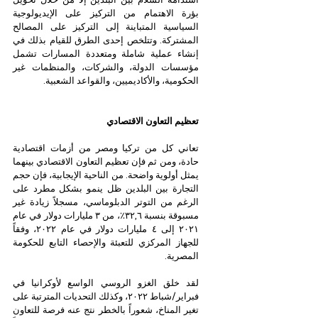
بؤرة الاهتمام من التركيز على الإيديولوجية 
السياسية المتباينة إلى التركيز على المصالح 
المشتركة. وتتلخص إحدى الطرق للقيام بذلك في 
إنشاء عملية شاملة ومتعددة المسارات تشمل 
مؤسسات الدولة، والشركات، والمنظمات غير 
الحكومية، والأكاديميين، والقواعد الشعبية.
تعظيم التعاون الاقتصادي
تعاني كل من تركيا ومصر من أزمات اقتصادية 
حادة، ومن ثم فإن تعظيم التعاون الاقتصادي بينهما 
يمثل أولوية واضحة. من الناحية الإيجابية، فإن حجم 
التجارة بين البلدين ظل ينمو بشكل مطرد على 
الرغم من التوتر الدبلوماسي، مسجلاً زيادة غير 
مسبوقة بنسبة ٣٢,٦٪، من ٣ مليارات دولار في عام 
٢٠٢١ إلى ٤ مليارات دولار في عام ٢٠٢٢، وفقاً 
للجهاز المركزي للتعبئة والإحصاء التابع للحكومة 
المصرية. 
لقد خلق الغزو الروسي الواسع لأوكرانيا في 
فبراير/شباط ٢٠٢٢، وكذلك التحديات المترتبة على 
تغير المناخ، شعوراً بالخطر نتج عنه فرصة للتعاون 