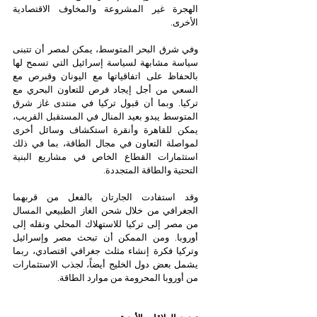
الهجرة غير المشروعة والمخاوف الاقتصادية 
الأخرى.
وفي شرق البحر المتوسط، يمكن لمصر أن تتبنى 
سياسة مشابهة لسياسة إسرائيل التي تسمح لها 
بالحفاظ على اتفاقياتها مع اليونان وقبرص مع 
السعي من أجل إيجاد فرص للتعاون البحري مع 
تركيا. وبما أن قبول تركيا في منتدى غاز شرق 
المتوسط يبدو بعيد المنال في المستقبل القريب، 
يمكن للقاهرة وأنقرة استكشاف وسائل أخرى 
لمواصلة التعاون في مجال الطاقة، بما في ذلك 
استثمارات القطاع الخاص في مشاريع البنية 
التحتية والطاقة المتجددة.
وقد استفادت الجارتان بالفعل من قربهما 
الجغرافي من خلال شحن الغاز الطبيعي المسال 
من مصر إلى تركيا للاستهلاك المحلي ونقله إلى 
أوروبا. ومن الممكن أن تبحث مصر وإسرائيل 
وتركيا فكرة إنشاء مثلث جغرافي اقتصادي، ربما 
يشمل بعض دول الخليج أيضاً، لجذب الاستثمارات 
من أوروبا المحرومة من موارد الطاقة.