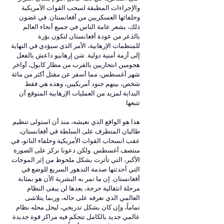
والإجراءات المطبقة لسحب القوات الأمريكية 
وحلفائها العسكريين من أفغانستان. في غضون 
ذلك، يشعر عامة الناس في جميع أنحاء العالم 
بالذعر من عودة أفغانستان لتكون بؤرة 
للمنظمات الإرهابية، الأمر الذي سيؤدي في النهاية 
إلى أزمة أمنية دولية. شن إرهابيو داعش بالفعل 
هجومين انتحاريين بالقرب من مطار كابول، أواخر 
شهر أغسطس، مما أسفر عن مقتل أكثر من مائة 
شخص، بينهم جنود أمريكيين، وهذه هي فقط 
البداية لمزيد من العمليات الإرهابية المتوقع أن 
تتبعها.
هذا هو الواقع الذي نعيشه، منذ أن استولى تنظيم 
طالبان المتطرف على السلطة في أفغانستان، 
عقب انسحاب القوات الأمريكية وحلفاء الناتو، في 
منتصف أغسطس. ولكن دعونا نركز على الصورة 
الأكبر، التي تأثرت بشكل ملحوظ من إثر الموجات 
التي أحدثتها صدمة التدهور السريع للوضع في 
أفغانستان. إن ما تمر به البشرية الآن هو بمثابة 
مرحلة انتقالية حرجة، بعدها لن يبقى النظام 
العالمي الذي نعرفه على حاله، وربما يتلاشى 
تماماً، وإن كان بشكل تدريجي، ليحل محله نظام 
عالمي جديد بالكامل تتحكم فيه مراكز قوة جديدة 