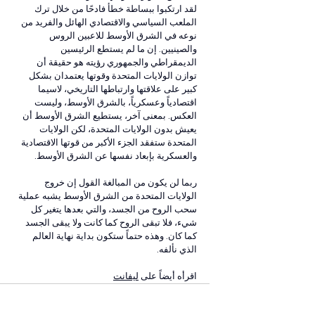
لقد ارتكبوا ببساطة خطأ فادحًا من خلال ترك 
الملعب السياسي والاقتصادي الهائل والفريد من 
نوعه في الشرق الأوسط للاعبين الروس 
والصينيين. إن ما لم يستطع الرئيسين 
الديمقراطي والجمهوري رؤيته هو حقيقة أن 
توازن الولايات المتحدة وقوتها يعتمدان بشكل 
كبير على علاقتها وارتباطها التاريخي، لاسيما 
اقتصادياً وعسكرياً، بالشرق الأوسط، وليست 
العكس. بمعنى آخر، يستطيع الشرق الأوسط أن 
يعيش بدون الولايات المتحدة، لكن الولايات 
المتحدة ستفقد الجزء الأكبر من قوتها الاقتصادية 
والعسكرية بإبعاد نفسها عن الشرق الأوسط.
ربما لن يكون من المبالغة القول إن خروج 
الولايات المتحدة من الشرق الأوسط يشبه عملية 
سحب الروح من الجسد، والتي بعدها يتغير كل 
شيء، فلا تبقى الروح كما كانت ولا يبقى الجسد 
كما كان. وهذه حتماً ستكون بداية نهاية العالم 
الذي نألفه.
اقرأه أيضاً على 
ليفانت