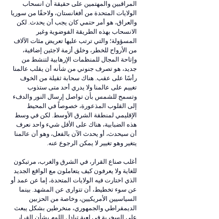
المراقبين والمهتمين على حقيقة أن انسحاب 
الولايات المتحدة من أفغانستان، ولاحقًا من سوريا 
والعراق، هو أمر حتمي كان يجب أن يحدث. لكن 
الانسحاب بهذه الطريقة الفوضوية وغير 
المسؤولة؛ والتي ترتب عليها تعريض مئات الآلاف 
من الأرواح للخطر، وخلق أزمة لاجئين إضافية، 
وإتاحة المجال للمنظمات الإرهابية لتنشط من 
جديد، هو تصرف جنوني من شأنه أن يقلب عالمنا 
رأسًا على عقب. هناك سحابة ثقيلة من الخوف 
تغييم على عالمنا ولا يدري أحد متى ستذوب 
وتسمح للشمس بأن تواصل إرسال النور والدفء 
إلى القلوب المذعورة، خصوصاً في المحيط 
الإقليمي لمنطقة الشرق الأوسط. لكن في وسط 
هذه الضبابية، هناك على الأقل شيء واحد نعرف 
أن سيحدث، أو يحدث الآن بالفعل، وهو أن عالمنا 
يتغير وهو تغيير لا يمكن الرجوع عنه.
أغلب صناع القرار، في الشرق والغرب، مرتبكون 
للغاية ولا يعرفون كيف يتعاملون مع الواقع الجديد 
الذي اختارت فيه الولايات المتحدة، إما عن عمد أو 
عن سوء تخطيط، أن تتوارى عن المشهد. بينما 
السياسيين الأمريكيين، وخاصة من الحزبين 
الديمقراطي والجمهوري، منخرطين بشكل يبعث 
على السخرية في لعبة تبادل اللوم بشأن القرار 