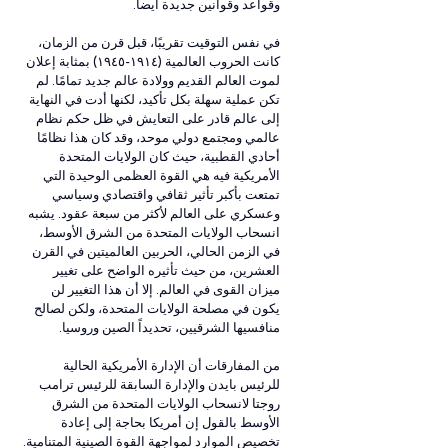
وقواعد وقوانين جديدة أيضاً.
في نفس التوقيت تقريبًا، قبل قرن من الزمان، 
كانت الحروب العالمية (١٩١٤-١٩٤٥) بمثابة إعلان 
لموت العالم القديم وولادة عالم جديد تمامًا. لم 
تكن عملية سهلة بكل تأكيد، لكنها أدت في النهاية 
إلى عالم قادر على التعايش في ظل حكم نظام 
عالمي ومجتمع دولي موحد، وقد كان هذا نظامًا 
أحادي القطبية، حيث كان الولايات المتحدة 
الأمريكية فيه هي القوة العظمى الوحيدة التي 
تمتعت بأكبر تأثير ثقافي واقتصادي وسياسي 
وعسكري على العالم لأكثر من سبعة عقود. يشبه 
انسحاب الولايات المتحدة من الشرق الأوسط، 
في الزمن الحالي، الحربين العالميتين في القرن 
العشرين، من حيث تأثيره الواضح على تغيير 
ميزان القوى في العالم. إلا أن هذا التغيير لن 
يكون في مصلحة الولايات المتحدة، ولكن لصالح 
منافسيها الشرقيين، تحديداً الصين وروسيا.
من المفارقات أن الإدارة الأمريكية الحالية 
للرئيس بايدن والإدارة السابقة للرئيس ترامب 
روجتا لانسحاب الولايات المتحدة من الشرق 
الأوسط بالقول إن أمريكا بحاجة إلى إعادة 
تخصيص الموارد لمواجهة القوة الصينية المتنامية. 