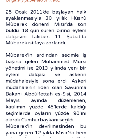
Originally published on Harici
25 Ocak 2011’de başlayan halk 
ayaklanmasıyla 30 yıllık Hüsnü 
Mübarek dönemi Mısır’da son 
buldu. 18 gün süren birinci eylem 
dalgasını takiben 11 Şubat’ta 
Mübarek istifaya zorlandı.
Mübarek’in ardından seçimle iş 
başına gelen Muhammed Mursi 
yönetimi ise 2013 yılında yeni bir 
eylem dalgası ve askerin 
müdahalesiyle sona erdi. Askeri 
müdahalenin lideri olan Savunma 
Bakanı Abdülfettah es-Sisi, 2014 
Mayıs ayında düzenlenen, 
katılımın yüzde 45’lerde kaldığı 
seçimlerde oyların yüzde 90’ını 
alarak Cumhurbaşkanı seçildi.
Mübarek’in devrilmesinden bu 
yana geçen 12 yılda Mısır’da hem 