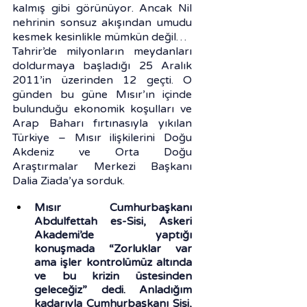
kalmış gibi görünüyor. Ancak Nil 
nehrinin sonsuz akışından umudu 
kesmek kesinlikle mümkün değil…
Tahrir’de milyonların meydanları 
doldurmaya başladığı 25 Aralık 
2011’in üzerinden 12 geçti. O 
günden bu güne Mısır’ın içinde 
bulunduğu ekonomik koşulları ve 
Arap Baharı fırtınasıyla yıkılan 
Türkiye – Mısır ilişkilerini Doğu 
Akdeniz ve Orta Doğu 
Araştırmalar Merkezi Başkanı 
Dalia Ziada’ya sorduk.
Mısır Cumhurbaşkanı 
Abdulfettah es-Sisi, Askeri 
Akademi’de yaptığı 
konuşmada “Zorluklar var 
ama işler kontrolümüz altında 
ve bu krizin üstesinden 
geleceğiz” dedi. Anladığım 
kadarıyla Cumhurbaşkanı Sisi, 