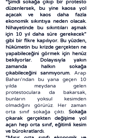
“Şimdi sokağa çıkıp bir protesto 
düzenlersek, bu yine kaosa yol 
açacak ve kaos daha fazla 
ekonomik sıkıntıya neden olacak. 
Nihayetinde bu sıkıntıları aşmak 
için 10 yıl daha süre gerekecek” 
gibi bir fikre kapılıyor. Bu yüzden, 
hükümetin bu krizde gerçekten ne 
yapabileceğini görmek için henüz 
bekliyorlar. Dolayısıyla yakın 
zamanda halkın sokağa 
çıkabileceğini sanmıyorum. 
Arap 
Baharı’ndan bu yana geçen 10 
yılda meydana gelen 
protestoculara da bakarsak, 
bunların yoksul kesimden 
olmadığını görürüz. Her zaman 
orta sınıf sokağa çıktı. 
Sokağa 
çıkarak gerçekten değişime yol 
açan hep orta sınıf, eğitimli kesim 
ve bürokratlardı.
“Mısır orta sınıfı ekonomik ve 