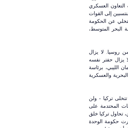
الرسمية، المتمركزة في طرابلس، تدريبات واستشارات عسكرية، بناءً على اتفاقية التعاون العسكري 
الموقعة بين البلدين في نفس العام. في الوقت الحالي، يستكمل عدد من الطلاب المنتسبين إلى القوات 
المسلحة الليبية تعليمهم في الكليات العسكرية في تركيا. من هذا المنطلق، فإن التخلي عن الحكومة 
التي تتخذ من طرابلس مقراً لها يجعل مصالح تركيا في ليبيا، وبالتبعية في منطقة البحر المتوسط، 
في الوقت نفسه، لا تزال الكتلة الشرقية الليبية تتلقى دعمًا سياسيًا وعسكريًا من روسيا. لا يزال 
المرتزقة والشركات العسكرية التابعة لروسيا تعمل إلى جانب مليشيات حفتر. ولا يزال حفتر نفسه 
يشير إلى تركيا كعدو ويصف القوات التركية في طرابلس بالمحتلين. لا يزال البرلمان الليبي، برئاسة 
عقيلة صالح، الذي صافح أردوغان في أنقرة الأسبوع الماضي، يقر ببطلان المذكرات البحرية والعسكرية 
بهذا المعنى، من الواضح أن تركيا لا ولن تغير سياستها في ليبيا. بعبارة أخرى، لن تتخلى تركيا - ولن 
تستطيع - التخلي عن حكومة الوحدة الوطنية، في هذا الوقت الحرج من الصراعات المحتدمة على 
السلطة بين المعسكرين الشرقي والغربي. لكن من وراء تواصلها مع القادة الشرقيين، تحاول تركيا خلق 
توازن يضمن حماية مصالحها، سيما في البحر المتوسط، في حالة تصدعت أو انهارت حكومة الوحدة 