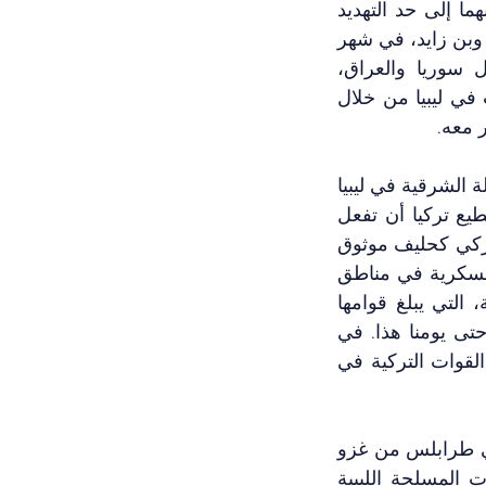
بعضهما، منذ سنوات، في كل من ليبيا وسوريا على وجه التحديد. وصل التنافس بينهما إلى حد التهديد 
العلني لبعضهما بالانتقام العسكري. لكن تغيرت الأمور بشكل ملحوظ بعد اجتماع أكار وبن زايد، في شهر 
مايو، حيث بدأت الإمارات تغض الطرف عن عمليات تركيا العسكرية في شمال سوريا والعراق، 
وتوقفت عن التعليق الإعلامي عليها تماماً. على ما يبدو، ترد تركيا الموقف للإمارات في ليبيا من خلال 
 معه. 
على الرغم من ذلك، سيكون من المبالغة، أو الخطأ، افتراض أن تواصل تركيا مع الكتلة الشرقية في ليبيا 
يعني بالضرورة تخليها عن حكومة الوحدة الوطنية في طرابلس. في الواقع، لا تستطيع تركيا أن تفعل 
ذلك لأسباب عديدة. على أقل تقدير، سيمثل هذا التصرف مجازفة بسمعة الجيش التركي كحليف موثوق 
به، وهذه السمعة هى الأساس الذي تقوم عليه جميع تحركات تركيا الدبلوماسية والعسكرية في مناطق 
أوراسيا والشرق الأوسط والبحر المتوسط. فضلاً على هذا، لا تزال القوات التركية، التي يبلغ قوامها 
١٥٠٠ عسكري تركي وآلاف المرتزقة السوريين، تعمل على الأرض في طرابلس حتى يومنا هذا. في 
شهر يونيو، قدم الرئيس التركي طلب إلى برلمان بلاده للموافقة على تمديد مهمة القوات التركية في 
دخلت القوات التركية إلى طرابلس، في ديسمبر ٢٠١٩، لحماية الحكومة السابقة في طرابلس من غزو 
قوات حفتر واستحواذه على السلطة. منذ ذلك الحين، يقدم الجيش التركي للقوات المسلحة الليبية 