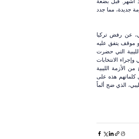
الوطنية تحت الضغوط السياسية والعسكرية التي تفرضها الكتلة الشرقية عليها منذ أشهر. قبل بضعة 
أسابيع، حاولت الميليشيات التابعة لباشاغا غزو طرابلس بالقوة لتعيينه على رأس حكومة جديدة، مما جدد 
لقد تحدث الرئيس التركي بوضوح، في اجتماعه مع عقيلة صالح وعبد الله اللافي، عن رفض تركيا 
تشكيل حكومة جديدة في ليبيا وبالتالي إطالة المرحلة الانتقالية لأجل غير معلوم، وهو موقف يتفق عليه 
أغلب الأطراف الدوليين، بما في ذلك بعثة الأمم المتحدة في ليبيا. حتى الأطراف الليبية التي حضرت 
الاجتماع في أنقرة، هي أيضاً اتفقت مع أهمية المضي قدماً في مسار الحل السياسي وإجراء الانتخابات 
الرئاسية والبرلمانية في أقرب وقت ممكن، لكون ذلك هو السبيل الوحيد للخروج من الأزمة الليبية 
المتجددة. لكن لا يزال موضع شك كبير إذا كان صالح ومعسكره على استعداد لتفعيل كلماتهم هذه على 
أرض الواقع، وتنحية مصالحهم الشخصية الضيقة من أجل مستقبل أفضل للشعب الليبي، الذي ضج ألماً 