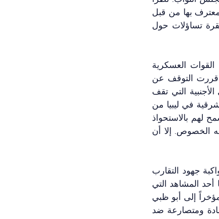
للوضع السياسي المشتعل حالياً في ليبيا نتيجة للصراع بين حكومة الوحدة الوطنية المعترف بها من قبل 
الأمم المتحدة وحكومة باشأغا التي عينها البرلمان قبل أربعة أشهر، يثير اجتماع أنقرة تساؤلات حول 
بشكل خاص، إن استضافة صالح، وهو الرفيق المخلص للجنرال خليفة حفتر، قائد القوات العسكرية 
المسماه "الجيش الوطني الليبي" في بنغازي، يثير التساؤل عما إذا كانت تركيا قد قررت التوقف عن 
دعم حكومة الوحدة الوطنية في طرابلس، إذعاناً لرغبة الساسة الشرقيون، والقوى الأجنبية التي تقف 
وراءهم. من زاوية أخرى، قد يشير هذا الاجتماع إلى بداية تغيير في موقف الكتلة الشرقية في ليبيا من 
مقاومة الوجود التركي، سيما العسكري، على الأراضي الليبية، كوسيلة للمساومة تسمح لهم بالاستحواذ 
الكامل على السلطة السياسية في ليبيا، وهو أحد الآمال الكبيرة لدى حفتر على وجه الخصوص. إلا أن 
يفترض بعض المراقبين أن تركيا قد تتوقف عن دعم المعسكر الغربي في ليبيا، لمواكبة جهود التقارب 
الدبلوماسي الأخيرة مع دول الخليج العربي التي تدعم المعسكر الشرقي هناك. ربما أحد المشاهد التي 
تعزز هذه الفرضية بقوة هو الزيارة التي قام بها وزير الدفاع التركي، خلوصي أكار، مؤخراً إلى أبو ظبي 
ولقاءه مع رئيس دولة الإمارات، محمد بن زايد. تقف تركيا والإمارات مواقف متضادة ومتصارعة ضد 