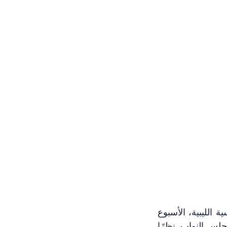
استقبل الرئيس التركي، رجب طيب أردوغان، شخصيتين بارزتين من الطبقة السياسية الليبية، الأسبوع 
الماضي، هما: عبد الله اللافي نائب رئيس المجلس الرئاسي، وعقيلة صالح رئيس مجلس النواب. نظرًا 