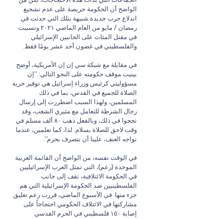
الجماعات التي بدأت هذه الاحتجاجات، لكن من 
الواضح أن الحكومة حريصة على عدم تشجيع 
اندلاع حرب جديدة شبيهة بتلك التي حدثت في 
رمضان / مايو من العام الماضي ٢٠٢١ وتسببت 
في مقتل المئات على الجانبين الإسرائيلي 
والفلسطيني في غضون أحد عشر يومًا فقط.
في مقابلة مع شبكة سي إن إن الأمريكية، أوضح 
بينيت موقف حكومته على النحو التالي: "إن 
مسؤوليتي كرئيس وزراء إسرائيل هي توفير حرية 
الصلاة للجميع في القدس، بما في ذلك 
المسلمين، ولهذا السبب اضطررت إلى إرسال 
رجال الشرطة للتعامل مع مثيري الشغب، وقد 
نجحوا في ذلك، وبالفعل ذهب ٨٠ ألف مسلم في 
وقت لاحق للصلاة بسلام. لذا، كما تعلمين، عندما 
نواجه العنف، علينا أن نتصرف بحزم".
في الوقت نفسه، من الواضح أن القائمة العربية 
الموحدة (رعم)، التي تمثل العرب الإسرائيليين 
في الحكومة الائتلافية، تقف إلى جانب 
الفلسطينيين ضد الحكومة الإسرائيلية التي هم 
جزء منها. في الأسبوع الماضي، قررت رعم تعليق 
مشاركتها في الائتلاف الحكومي احتجاجاً على 
إصابة ١٥٠ فلسطيني في الحرم القدسي 