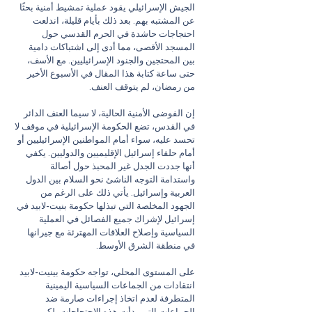
الجيش الإسرائيلي يقود عملية تمشيط أمنية بحثًا 
عن المشتبه بهم. بعد ذلك بأيام قليلة، اندلعت 
احتجاجات حاشدة في الحرم القدسي حول 
المسجد الأقصى، مما أدى إلى اشتباكات دامية 
بين المحتجين والجنود الإسرائيليين. مع الأسف، 
حتى ساعة كتابة هذا المقال في الأسبوع الأخير 
من رمضان، لم يتوقف العنف.
إن الفوضى الأمنية الحالية، لا سيما العنف الدائر 
في القدس، تضع الحكومة الإسرائيلية في موقف لا 
تحسد عليه، سواء أمام المواطنين الإسرائيليين أو 
أمام حلفاء إسرائيل الإقليميين والدوليين. يكفي 
أنها جددت الجدل غير المحبذ حول أصالة 
واستدامة التوجه الناشئ نحو السلام بين الدول 
العربية وإسرائيل. يأتي ذلك على الرغم من 
الجهود المخلصة التي تبذلها حكومة بنيت-لابيد في 
إسرائيل لإشراك جميع الفصائل في العملية 
السياسية وإصلاح العلاقات المهترئة مع جيرانها 
في منطقة الشرق الأوسط.
على المستوى المحلي، تواجه حكومة بينيت-لابيد 
انتقادات من الجماعات السياسية اليمينية 
المتطرفة لعدم اتخاذ إجراءات صارمة ضد 