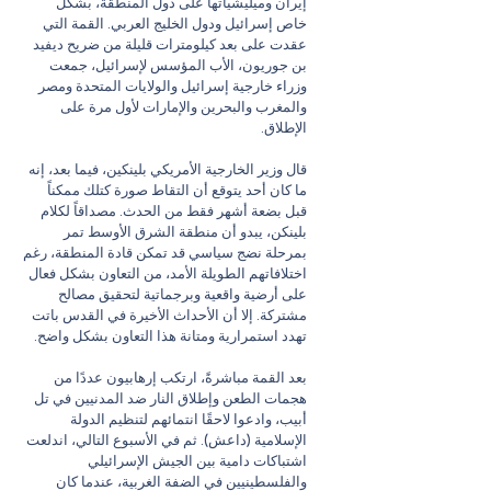
إيران وميليشياتها على دول المنطقة، بشكل 
خاص إسرائيل ودول الخليج العربي. القمة التي 
عقدت على بعد كيلومترات قليلة من ضريح ديفيد 
بن جوريون، الأب المؤسس لإسرائيل، جمعت 
وزراء خارجية إسرائيل والولايات المتحدة ومصر 
والمغرب والبحرين والإمارات لأول مرة على 
الإطلاق.
قال وزير الخارجية الأمريكي بلينكين، فيما بعد، إنه 
ما كان أحد يتوقع أن التقاط صورة كتلك ممكناً 
قبل بضعة أشهر فقط من الحدث. مصداقاً لكلام 
بلينكن، يبدو أن منطقة الشرق الأوسط تمر 
بمرحلة نضج سياسي قد تمكن قادة المنطقة، رغم 
اختلافاتهم الطويلة الأمد، من التعاون بشكل فعال 
على أرضية واقعية وبرجماتية لتحقيق مصالح 
مشتركة. إلا أن الأحداث الأخيرة في القدس باتت 
تهدد استمرارية ومتانة هذا التعاون بشكل واضح. 
بعد القمة مباشرةً، ارتكب إرهابيون عددًا من 
هجمات الطعن وإطلاق النار ضد المدنيين في تل 
أبيب، وادعوا لاحقًا انتمائهم لتنظيم الدولة 
الإسلامية (داعش). ثم في الأسبوع التالي، اندلعت 
اشتباكات دامية بين الجيش الإسرائيلي 
والفلسطينيين في الضفة الغربية، عندما كان 