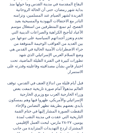
البقاع المقدسة في مدينة القدس وما حولها منذ 
بداية شهر رمضان، حتى أن الحالة الروحانية 
الفريدة لشهر الصيام عند المسلمين، وتزامنه 
النادر مع الاحتفالات اليهودية والمسيحية بعيد 
الفصح، لم تمنع المتطرفين من استغلال موسم 
الأعياد لتأجيج الكراهية والصراعات الدينية التي 
تخدم وتعزز أجنداتهم السياسية على تنوعها. من 
بين العديد من العواقب الوخيمة المتوقعة من 
جراء الاضطرابات الأمنية الحالية في القدس هي 
وضع السلام العربي الإسرائيلي الذي شهد 
تطورات كبيرة في الفترة القليلة الماضية، تحت 
اختبار قاسٍ بشأن مصداقيته وفاعليته وقدرته على 
الاستمرار. 
قبل أيام قليلة من اندلاع العنف في القدس، توقف 
العالم مذهولاً أمام صورة تاريخية جمعت بعض 
وزراء الخارجية العرب مع وزيري الخارجية 
الإسرائيلي والأمريكي، ظهروا فيها وهم يمسكون 
بأيدي بعضهم بطريقة تظهر التضامن والإخاء. 
التقطت الصورة المشار إليها في ختام القمة 
التاريخية التي عقدت في مدينة النقب لمدة 
يومين، ٢٧-٢٨ مارس، لبحث العمل الإقليمي 
المشترك لردع التهديدات المتزايدة من جانب 