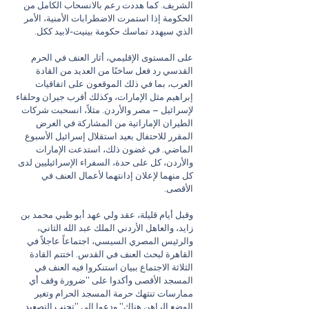
الشريف. كما هددت رعم بالانسحاب الكامل من 
الحكومة إذا استمرت الاضطرابات الأمنية، الأمر 
الذي سيهدد تماسك حكومة بينيت-لابيد ككل.
على المستوى الإقليمي، أثار العنف في الحرم 
القدسي رد فعل ساخنًا من العديد من القادة 
العرب، بما في ذلك الموقعون على اتفاقيات 
إبراهيم مثل الإمارات، وكذلك أقرب جيران وحلفاء 
لإسرائيل – مصر والأردن. مثلاً، انسحبت شركات 
الطيران الإماراتية من المشاركة في العرض 
المقرر للاحتفال بعيد استقلال إسرائيل الأسبوع 
الماضي. في غضون ذلك، استدعت الإمارات 
والأردن، كل على حدة، السفراء الإسرائيليين لدى 
كل منهما لإعلان إدانتهما لأعمال العنف في 
الأقصى.
وقبل أيام قليلة، عقد ولي عهد أبو ظبي محمد بن 
زايد، والعاهل الأردني الملك عبد الله الثاني، 
والرئيس المصري السيسي، اجتماعاً عاجلاً في 
القاهرة لبحث العنف في القدس. اختتم القادة 
الثلاثة الاجتماع ببيان استنكروا فيه العنف في 
المسجد الأقصى وأكدوا على "ضرورة وقف أي 
ممارسات تنتهك حرمة المسجد الحرام وتغير 
الوضع الراهن هناك" ودعوا إلى "تجنب التصعيد 