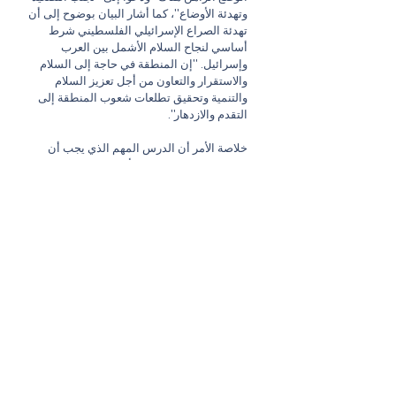
وتهدئة الأوضاع"، كما أشار البيان بوضوح إلى أن 
تهدئة الصراع الإسرائيلي الفلسطيني شرط 
أساسي لنجاح السلام الأشمل بين العرب 
وإسرائيل. "إن المنطقة في حاجة إلى السلام 
والاستقرار والتعاون من أجل تعزيز السلام 
والتنمية وتحقيق تطلعات شعوب المنطقة إلى 
التقدم والازدهار".
خلاصة الأمر أن الدرس المهم الذي يجب أن 
نتعلمه من الاضطرابات الأمنية الحالية في القدس 
وأحداث الشيخ جراح العام الماضي هو أن النشوة 
بحالة التآخي الإنساني التي نراها في كل لقاء بين 
قادة عرب وإسرائيليين، مؤخراً، لا ينبغي أن تعمينا 
عن حقيقة أن جوهر الخلاف الذي أبقى العرب 
والإسرائيليين في صراع لعقود ما زال مفتوحًا، ألا 
وهو الصراع الإسرائيلي الفلسطيني. طالما استمر 
هذا الصراع المحلي قائماً، فإن أي جهود لتحقيق 
سلام إقليمي طويل الأمد بين العرب والإسرائيليين 
ستبقى هشة. 
اقرأه أيضاً على ليفانت 